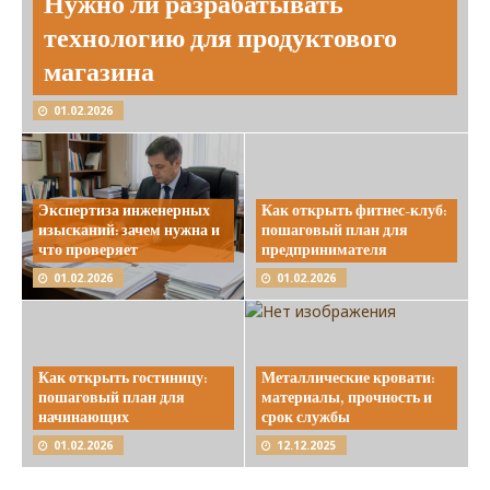
Нужно ли разрабатывать
технологию для продуктового
магазина
01.02.2026
Экспертиза инженерных
Как открыть фитнес-клуб:
изысканий: зачем нужна и
пошаговый план для
что проверяет
предпринимателя
01.02.2026
01.02.2026
Как открыть гостиницу:
Металлические кровати:
пошаговый план для
материалы, прочность и
начинающих
срок службы
01.02.2026
12.12.2025