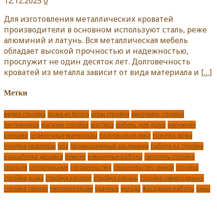
12.12.2025
0
Для изготовления металлических кроватей
производители в основном используют сталь, реже
алюминий и латунь. Вся металлическая мебель
обладает высокой прочностью и надежностью,
прослужит не один десяток лет. Долговечность
кроватей из металла зависит от вида материала и
[…]
Метки
видео стройка
дома из бруса
игры стройка
кинотеатр стройка
лиственница
магазин стройка
мастера
мебель для дома
наружная
реклама
отделочные материалы
пластиковые окна
покупка дома
покупка квартиры
пол
промышленный альпинизм
работа на стройке
разработка дизайна
ремонт
ремонтные работы
смотреть стройка
спальня
строительные
строительство
строительство зимой
стройка
стройка дома
стройка каталог
стройка рязань
стройка северодвинск
стройка сериал
теплоизоляции
удачные
уклада
фасадные работы
цены
стройки
энергосбережения
Главная