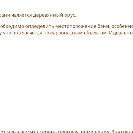
ани является деревянный брус.
необходимо определить местоположение бани, особенн
у что она является пожароопасным объектом. Идеальн
о от нее зависит степень прогрева помещения. Внутре