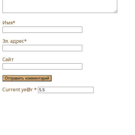
Имя
*
Эл. адрес
*
Сайт
Current ye@r
*