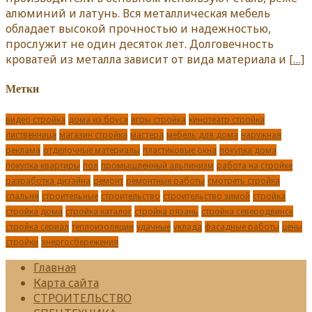
алюминий и латунь. Вся металлическая мебель
обладает высокой прочностью и надежностью,
прослужит не один десяток лет. Долговечность
кроватей из металла зависит от вида материала и
[…]
Метки
видео стройка
дома из бруса
игры стройка
кинотеатр стройка
лиственница
магазин стройка
мастера
мебель для дома
наружная
реклама
отделочные материалы
пластиковые окна
покупка дома
покупка квартиры
пол
промышленный альпинизм
работа на стройке
разработка дизайна
ремонт
ремонтные работы
смотреть стройка
спальня
строительные
строительство
строительство зимой
стройка
стройка дома
стройка каталог
стройка рязань
стройка северодвинск
стройка сериал
теплоизоляции
удачные
уклада
фасадные работы
цены
стройки
энергосбережения
Главная
Карта сайта
СТРОИТЕЛЬСТВО