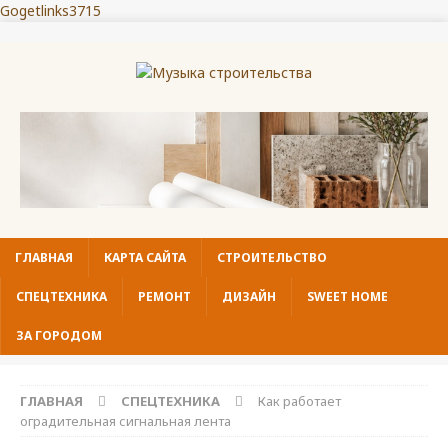
Gogetlinks3715
ГЛАВНАЯ
КАРТА САЙТА
СТРОИТЕЛЬСТВО
СПЕЦТЕХНИКА
РЕМОНТ
ДИЗАЙН
SWEET HOME
ЗА ГОРОДОМ
ГЛАВНАЯ
СПЕЦТЕХНИКА
Как работает
оградительная сигнальная лента