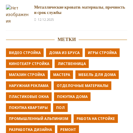
Металлические кровати: материалы, прочность
и срок службы
12.12.2025
МЕТКИ
ВИДЕО СТРОЙКА
ДОМА ИЗ БРУСА
ИГРЫ СТРОЙКА
КИНОТЕАТР СТРОЙКА
ЛИСТВЕННИЦА
МАГАЗИН СТРОЙКА
МАСТЕРА
МЕБЕЛЬ ДЛЯ ДОМА
НАРУЖНАЯ РЕКЛАМА
ОТДЕЛОЧНЫЕ МАТЕРИАЛЫ
ПЛАСТИКОВЫЕ ОКНА
ПОКУПКА ДОМА
ПОКУПКА КВАРТИРЫ
ПОЛ
ПРОМЫШЛЕННЫЙ АЛЬПИНИЗМ
РАБОТА НА СТРОЙКЕ
РАЗРАБОТКА ДИЗАЙНА
РЕМОНТ