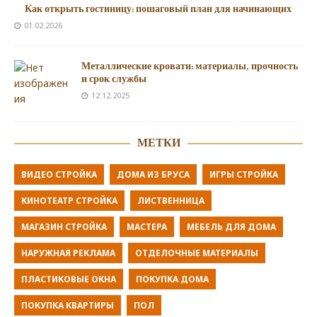
Как открыть гостиницу: пошаговый план для начинающих
01.02.2026
Металлические кровати: материалы, прочность
и срок службы
12.12.2025
МЕТКИ
ВИДЕО СТРОЙКА
ДОМА ИЗ БРУСА
ИГРЫ СТРОЙКА
КИНОТЕАТР СТРОЙКА
ЛИСТВЕННИЦА
МАГАЗИН СТРОЙКА
МАСТЕРА
МЕБЕЛЬ ДЛЯ ДОМА
НАРУЖНАЯ РЕКЛАМА
ОТДЕЛОЧНЫЕ МАТЕРИАЛЫ
ПЛАСТИКОВЫЕ ОКНА
ПОКУПКА ДОМА
ПОКУПКА КВАРТИРЫ
ПОЛ