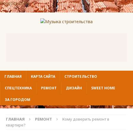
Gogetlinks3715
ГЛАВНАЯ
КАРТА САЙТА
СТРОИТЕЛЬСТВО
СПЕЦТЕХНИКА
РЕМОНТ
ДИЗАЙН
SWEET HOME
ЗА ГОРОДОМ
ГЛАВНАЯ
РЕМОНТ
Кому доверить ремонт в
квартире?