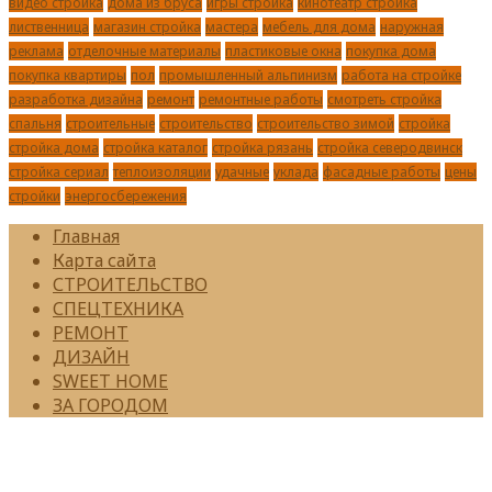
видео стройка
дома из бруса
игры стройка
кинотеатр стройка
лиственница
магазин стройка
мастера
мебель для дома
наружная
реклама
отделочные материалы
пластиковые окна
покупка дома
покупка квартиры
пол
промышленный альпинизм
работа на стройке
разработка дизайна
ремонт
ремонтные работы
смотреть стройка
спальня
строительные
строительство
строительство зимой
стройка
стройка дома
стройка каталог
стройка рязань
стройка северодвинск
стройка сериал
теплоизоляции
удачные
уклада
фасадные работы
цены
стройки
энергосбережения
Главная
Карта сайта
СТРОИТЕЛЬСТВО
СПЕЦТЕХНИКА
РЕМОНТ
ДИЗАЙН
SWEET HOME
ЗА ГОРОДОМ