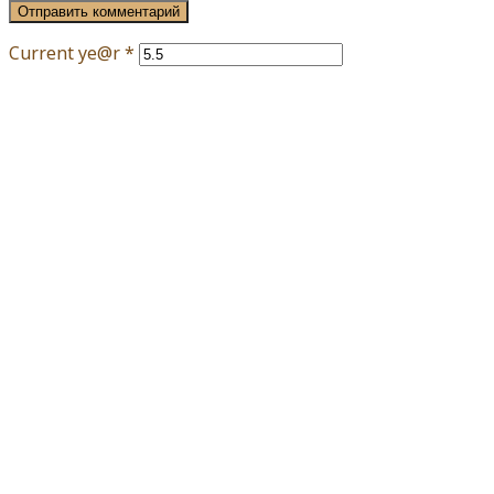
Current ye@r
*