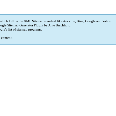
 which follow the XML Sitemap standard like Ask.com, Bing, Google and Yahoo.
ogle Sitemap Generator Plugin
by
Arne Brachhold
.
gle's
list of sitemap programs
.
p content.