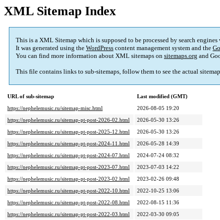
XML Sitemap Index
This is a XML Sitemap which is supposed to be processed by search engines
It was generated using the
WordPress
content management system and the
Go
You can find more information about XML sitemaps on
sitemaps.org
and Goo
This file contains links to sub-sitemaps, follow them to see the actual sitema
URL of sub-sitemap
Last modified (GMT)
https://nephelemusic.ru/sitemap-misc.html
2026-08-05 19:20
https://nephelemusic.ru/sitemap-pt-post-2026-02.html
2026-05-30 13:26
https://nephelemusic.ru/sitemap-pt-post-2025-12.html
2026-05-30 13:26
https://nephelemusic.ru/sitemap-pt-post-2024-11.html
2026-05-28 14:39
https://nephelemusic.ru/sitemap-pt-post-2024-07.html
2024-07-24 08:32
https://nephelemusic.ru/sitemap-pt-post-2023-07.html
2023-07-03 14:22
https://nephelemusic.ru/sitemap-pt-post-2023-02.html
2023-02-26 09:48
https://nephelemusic.ru/sitemap-pt-post-2022-10.html
2022-10-25 13:06
https://nephelemusic.ru/sitemap-pt-post-2022-08.html
2022-08-15 11:36
https://nephelemusic.ru/sitemap-pt-post-2022-03.html
2022-03-30 09:05